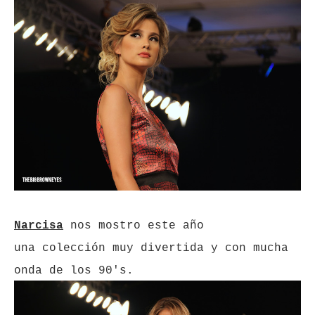
Narcisa
nos mostro este a
ño
una
colección
muy divertida y con mucha
onda de los 90's.